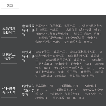
返回
急管理局
电工作业（低压电工、高压电工）
、
焊接与热切割作
应急管理
业（焊工、电焊工 ）
、
高处作业（高处安装、维护、
特种工课
局特种工
拆除作业，登高架设作业）
、
制冷工（运行、维修）
程
、
危险化学品经营单位（安全管理人员、负责人）
、
危险化学品生产单位（安全管理人员、负责人）
建筑施工
建筑架子工
、
建筑电工
、
建筑桩工机械操作工
、
建
建筑施工
筑高处作业吊篮操作工
、
建筑焊割操作工（建筑焊
特种工课
特种工
工）
、
建筑起重信号司索工（建筑指挥）
、
建筑施工
程
三类人员审证、复审(企业主要负责人（A证）、项目负
责人（B证）、专职安全生产管理人员（C证）‌)
、
建筑
施工七大员审证、复审（施工员证、质量员证、标准员
证、材料员证、机械员证、劳务员证和资料员证）
特种设备
叉车司机（N1）
、
起重指挥（Q1）
、
锅炉作业
特种设备
（G1、G2）
、
起重机司机（Q2）
、
特种设备安全管
作业人员
作业人员
理（A）
、
气瓶作业（气瓶充装P）
、
电梯作业（电
课程
梯维修T）
、
压力容器（R1、R2、R3）