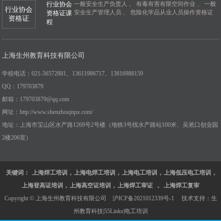
行业协会
一般安全生产负责人
、
有毒有害有限空间作业
、
一般
行业协会
安全生产管理人员
、
危险化学品从业人员操作资格证
资格证课
资格证
程
上海生州教育科技有限公司
学校电话：021-56572881、13611986717、13816988159
QQ：179703879
邮箱：179703879@qq.com
网址：http://www.shenzhoujnpx.com/
地址：上海市宝山区水产路1269号2号楼（地铁3号线水产路站100米、吴淞口创业园
2楼206室）
关键词：
上海焊工培训
,
上海电焊工培训
,
上海电工培训
,
上海低压电工培训
,
上海登高证培训
,
上海高空证培训
,
上海焊工审证
，
上海焊工复审
Copyright © 上海生州教育科技有限公司
沪ICP备2021012339号-1
技术支持：
生
州教育科技
|
55Links
|
电工培训