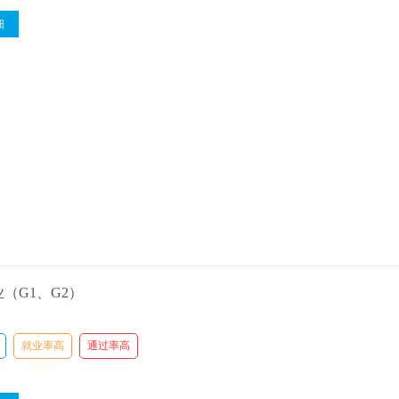
细
（G1、G2）
就业率高
通过率高