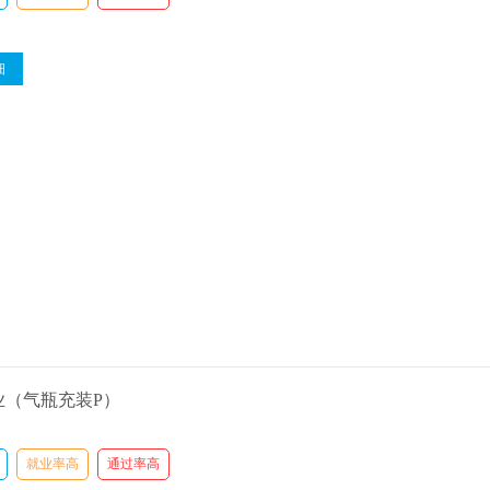
细
业（气瓶充装P）
就业率高
通过率高