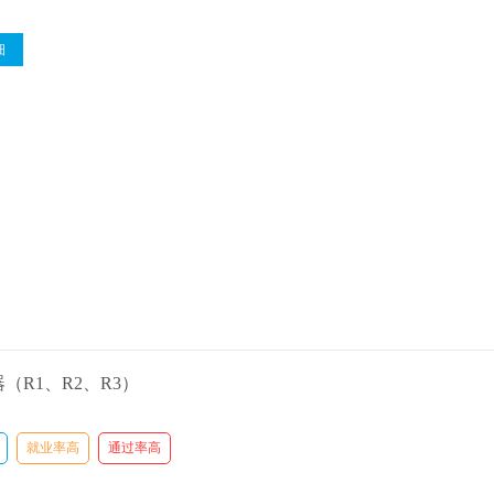
细
（R1、R2、R3）
就业率高
通过率高