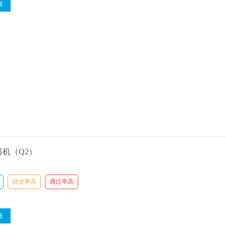
细
机（Q2）
就业率高
通过率高
细